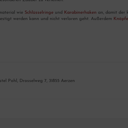
aterial wie
Schlüsselringe
und
Karabinerhaken
an, damit der 
efestigt werden kann und nicht verloren geht. Außerdem
Knöpf
istel Pohl, Drosselweg 7, 31855 Aerzen