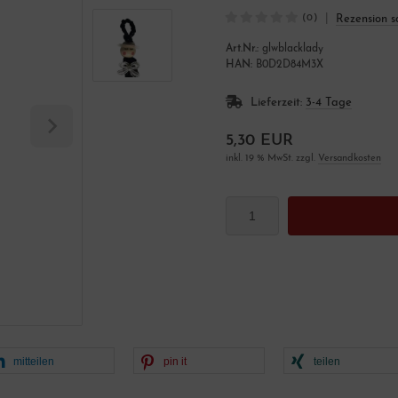
|
Rezension s
(0)
Art.Nr.:
glwblacklady
HAN:
B0D2D84M3X
Lieferzeit:
3-4 Tage
5,30 EUR
inkl. 19 % MwSt. zzgl.
Versandkosten
mitteilen
pin it
teilen