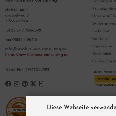
new business consulting
Zahlung & V
Privatsphär
christel pohl
drosselweg 7
Unsere AGB
31855 aerzen
Widerrufsrec
tel.05154 / 7066898
Lieferzeit
Kontakt
fax 05154 / 96512
Impressum
info@new-business-consulting.de
Über mich
https://new-business-consulting.de
Cookie Einst
UStid-Nr.: DE167089395
Diese Webseite verwende