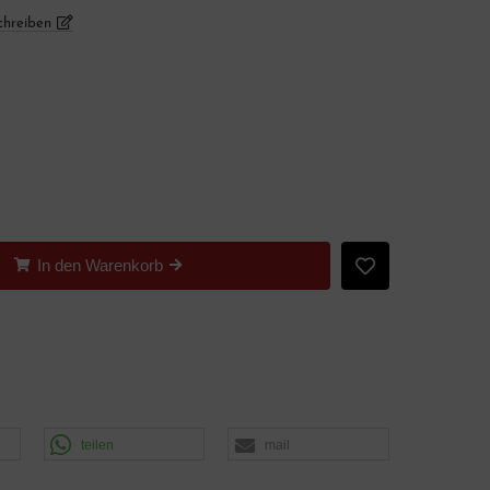
chreiben
In den Warenkorb
teilen
mail