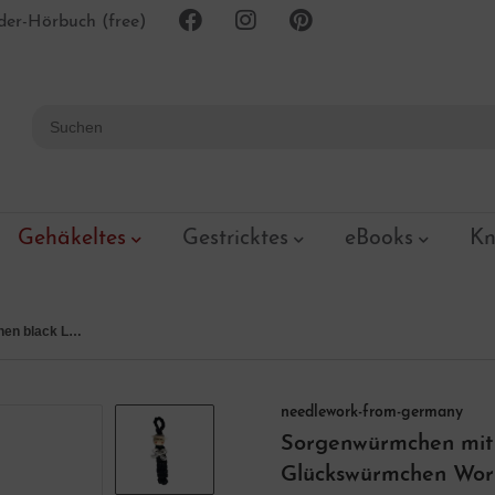
er-Hörbuch (free)
Gehäkeltes
Gestricktes
eBooks
Kn
Sorgenwürmchen black Lady Glückswürmchen mit Perle und Satinhütchen Worry Worms
needlework-from-germany
Sorgenwürmchen mit
Glückswürmchen Wor