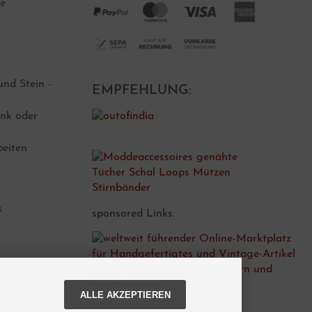
ne
nd Stein -
EMPFEHLUNG:
nk oder
beiten
k
sponsored Links:
ildschirms
l leicht
ALLE AKZEPTIEREN