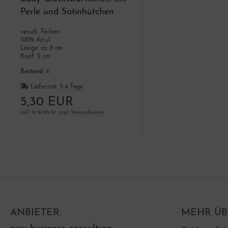
Perle und Satinhütchen
Worry Worms
versch. Farben
100% Acryl
Länge: ca. 8 cm
Kopf: 2 cm
Bestand:
4
Lieferzeit:
3-4 Tage
5,30 EUR
inkl. 19 % MwSt. zzgl.
Versandkosten
ANBIETER:
MEHR ÜBE