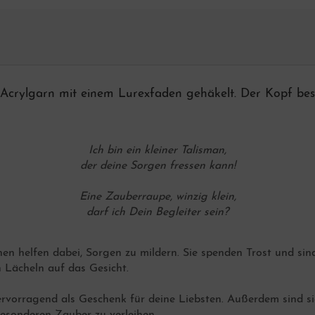
rylgarn mit einem Lurexfaden gehäkelt. Der Kopf best
Ich bin ein kleiner Talisman,
der deine Sorgen fressen kann!
Eine Zauberraupe, winzig klein,
darf ich Dein Begleiter sein?
 helfen dabei, Sorgen zu mildern. Sie spenden Trost und sind, w
n Lächeln auf das Gesicht.
hervorragend als Geschenk für deine Liebsten. Außerdem sind s
esonderen Zauber zu verleihen.