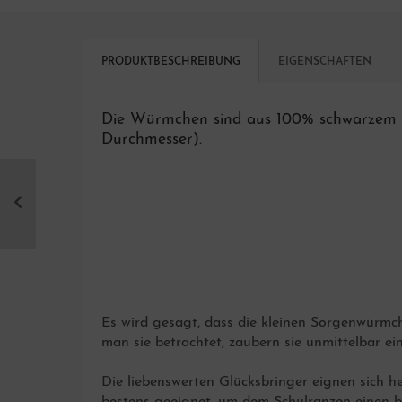
PRODUKTBESCHREIBUNG
EIGENSCHAFTEN
öpfe
Die Würmchen sind aus 100% schwarzem Ac
Durchmesser).
er Loch Knöpfe
hals
schenkideen über 50,00 Euro
eine Accessoires
ppenkleidung Schnittmuster
ei Loch Knöpfe
Es wird gesagt, dass die kleinen Sorgenwürmchen
man sie betrachtet, zaubern sie unmittelbar ei
eine gehäkelte Geldbörsen
tlander Strickanleitungen
Die liebenswerten Glücksbringer eignen sich 
bestens geeignet, um dem Schulranzen einen b