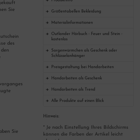
Produktinfo
gekauft
nen Sie
Größentabellen Bekleidung
Materialinformationen
Outlander Hörbuch - Feuer und Stein -
Gutschein
kostenlos
sse des
 den
Sorgenwürmchen als Geschenk oder
Schlüsselanhänger
e
Preisgestaltung bei Handarbeiten
Handarbeiten als Geschenk
lvorganges
Handarbeiten als Trend
zugte
Alle Produkte auf einen Blick
Hinweis:
* Je nach Einstellung Ihres Bildschirms
haben Sie
können die Farben der Artikel leicht