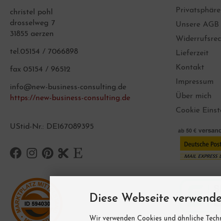
Privatsphär
christel pohl
drosselweg 7
Unsere AGB
31855 aerzen
Widerrufsrec
tel.05154 / 7066898
Lieferzeit
Kontakt
fax 05154 / 96512
Impressum
info@new-business-consulting.de
Über mich
https://new-business-consulting.de
Cookie Einst
UStid-Nr.: DE167089395
Diese Webseite verwende
Wir verwenden Cookies und ähnliche Techn