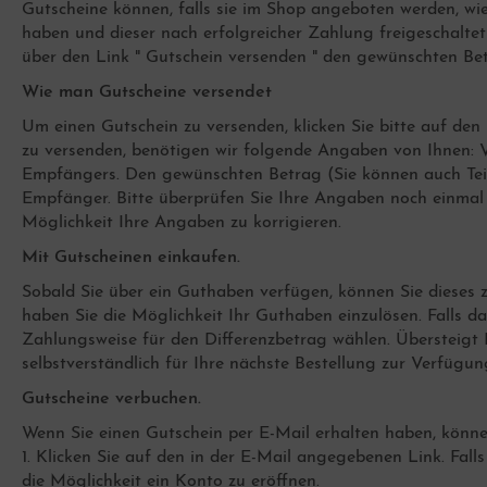
Gutscheine können, falls sie im Shop angeboten werden, wi
tzen
schenkideen 16,00 bis 30,00 Euro
haben und dieser nach erfolgreicher Zahlung freigeschalte
häkelte Taschen Bohostyle
eieckstücher
menkleidung Schnittmuster
festigungsmaterial und Zubehör für
über den Link " Gutschein versenden " den gewünschten Bet
rgenwürmchen
Wie man Gutscheine versendet
Um einen Gutschein zu versenden, klicken Sie bitte auf den
zu versenden, benötigen wir folgende Angaben von Ihnen: 
Empfängers. Den gewünschten Betrag (Sie können auch Teil
Empfänger. Bitte überprüfen Sie Ihre Angaben noch einmal 
Möglichkeit Ihre Angaben zu korrigieren.
Mit Gutscheinen einkaufen.
Sobald Sie über ein Guthaben verfügen, können Sie dieses
tlander-Style
haben Sie die Möglichkeit Ihr Guthaben einzulösen. Falls 
nststoffknöpfe
Zahlungsweise für den Differenzbetrag wählen. Übersteigt
selbstverständlich für Ihre nächste Bestellung zur Verfügun
schenkideen 31,00 bis 50,00 Euro
Gutscheine verbuchen.
ndytaschen
tzen und Hüte
nderkleidung Schnittmuster
Wenn Sie einen Gutschein per E-Mail erhalten haben, könne
lzperlen
1. Klicken Sie auf den in der E-Mail angegebenen Link. Fall
die Möglichkeit ein Konto zu eröffnen.