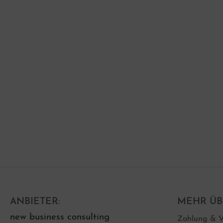
ei Loch Knöpfe
ANBIETER:
MEHR ÜBE
new business consulting
Zahlung & V