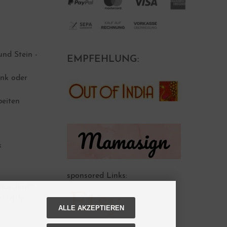
nd Stein -
EMPFEHLUNG:
nk oder
beiten
k
sponsored Links:
ildschirms
l leicht
ALLE AKZEPTIEREN