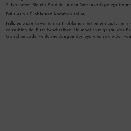
2. Nachdem Sie ein Produkt in den Warenkorb gelegt haben
Falls es zu Problemen kommen sollte:
rgenwürmchen Glückswürmchen
Falls es wider Erwarten zu Problemen mit einem Gutschein k
consulting.de. Bitte beschreiben Sie möglichst genau das 
Gutscheincode, Fehlermeldungen des Systems sowie der von
er Loch Knöpfe
hals
schenkideen über 50,00 Euro
cessories
öpfe
eine Accessoires
ppenkleidung Schnittmuster
eine gehäkelte Geldbörsen
tlander Strickanleitungen