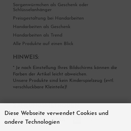
Sorgenwürmchen als Geschenk oder
Schlüsselanhänger
Preisgestaltung bei Handarbeiten
Handarbeiten als Geschenk
Handarbeiten als Trend
Alle Produkte auf einen Blick
HINWEIS:
* Je nach Einstellung Ihres Bildschirms können die
Farben der Artikel leicht abweichen.
Unsere Produkte sind kein Kinderspielzeug (evtl.
verschluckbare Kleinteile)!
ZAHLUNGSMETHODEN
Diese Webseite verwendet Cookies und
andere Technologien