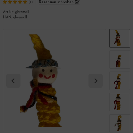
|
Rezension schreiben
(1)
Art.Nr.:
glwemall
HAN:
glwemall