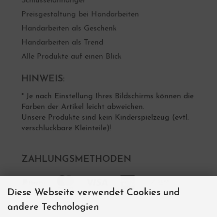
Schlüsselanhänger
Preisgestaltung bei Handarbeiten
Handarbeiten als Geschenk
Handarbeiten als Trend
Alle Produkte auf einen Blick
HINWEIS:
* Je nach Einstellung Ihres Bildschirms können die
Farben der Artikel leicht abweichen.
Unsere Produkte sind kein Kinderspielzeug (evtl.
verschluckbare Kleinteile)!
ZAHLUNGSMETHODEN
Diese Webseite verwendet Cookies und
andere Technologien