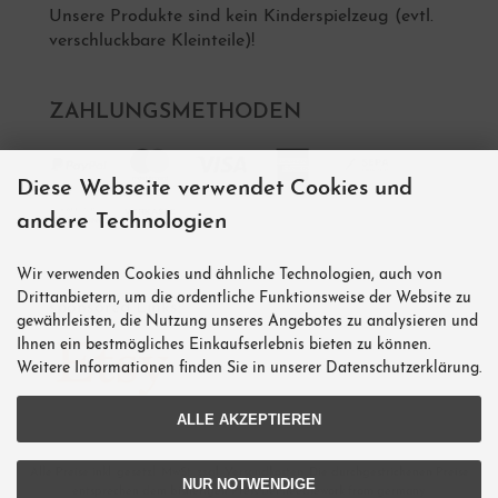
Unsere Produkte sind kein Kinderspielzeug (evtl.
verschluckbare Kleinteile)!
ZAHLUNGSMETHODEN
Diese Webseite verwendet Cookies und
andere Technologien
Wir verwenden Cookies und ähnliche Technologien, auch von
Drittanbietern, um die ordentliche Funktionsweise der Website zu
sponsored Links:
gewährleisten, die Nutzung unseres Angebotes zu analysieren und
Ihnen ein bestmögliches Einkaufserlebnis bieten zu können.
Weitere Informationen finden Sie in unserer Datenschutzerklärung.
ALLE AKZEPTIEREN
Alle Preise inkl. gesetzl. MwSt. zzgl.
Versandkosten
. Die durchgestrichenen Preise
NUR NOTWENDIGE
entsprechen dem bisherigen Preis bei needlework from germany.