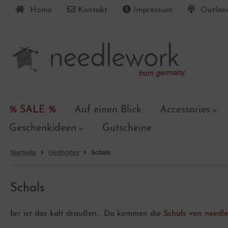
Home
Kontakt
Impressum
Outland
ALLES ANZEIGEN AUS ACCESSORIES
ALLES ANZEIGEN AUS GEHÄKELTES
ALLES ANZEIGEN AUS EBOOKS
ALLES ANZEIGEN AUS KNOPFSCHACHTEL
ALLES ANZEIGEN AUS ZUBEHÖR
ALLES ANZEIGEN AUS GESCHENKIDEEN
häkelte Taschen
korative Häkelarbeiten
cessoires Schnittmuster
lzknöpfe
stelmaterial
schenkideen bis 15,00 Euro
% SALE %
Auf einen Blick
Accessories
Geschenkideen
Gutscheine
Startseite
Gestricktes
Schals
Schals
brr ist das kalt draußen... Da kommen die
Schals von needl
lzperlen