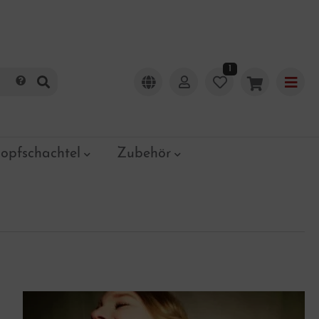
1
opfschachtel
Zubehör