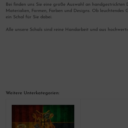
Bei finden uns Sie eine große Auswahl an handgestrickten 
schenkideen 16,00 bis 30,00 Euro
Materialien, Formen, Farben und Designs. Ob leuchtendes Gel
häkelte Taschen Bohostyle
eieckstücher
menkleidung Schnittmuster
festigungsmaterial und Zubehör für
ein Schal für Sie dabei.
rgenwürmchen
Alle unsere Schals sind reine Handarbeit und aus hochwert
nststoffknöpfe
Weitere Unterkategorien:
schenkideen 31,00 bis 50,00 Euro
ndytaschen
tzen und Hüte
nderkleidung Schnittmuster
lzperlen