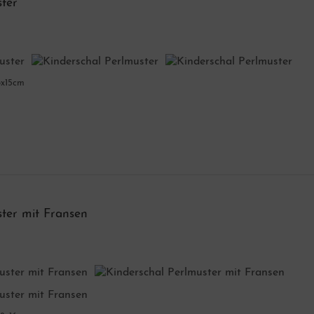
ster
16x15cm
ster mit Fransen