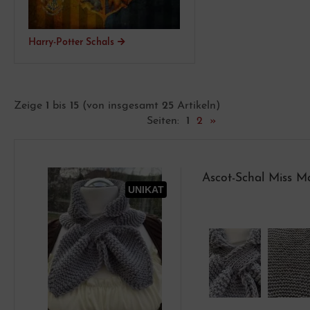
Harry-Potter Schals
eine Accessoires
Zeige
1
bis
15
(von insgesamt
25
Artikeln)
er Loch Knöpfe
Seiten:
1
2
»
schenkideen über 50,00 Euro
rgenwürmchen Glückswürmchen
eine gehäkelte Geldbörsen
öpfe
Ascot-Schal Miss M
ppenkleidung Schnittmuster
UNIKAT
ei Loch Knöpfe
cessories
tlander Strickanleitungen