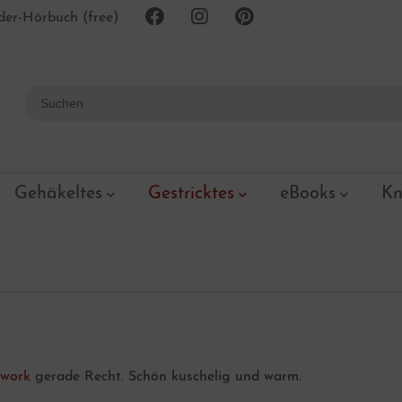
er-Hörbuch (free)
Gehäkeltes
Gestricktes
eBooks
Kn
ework
gerade Recht. Schön kuschelig und warm.