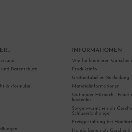
R...
INFORMATIONEN
ersand
Wie funktionieren Gutschei
e und Datenschutz
Produktinfo
Größentabellen Bekleidung
ht & -formular
Materialinformationen
Outlander Hörbuch - Feuer u
kostenlos
Sorgenwürmchen als Gesche
Schlüsselanhänger
Preisgestaltung bei Handar
ellungen
Handarbeiten als Geschenk