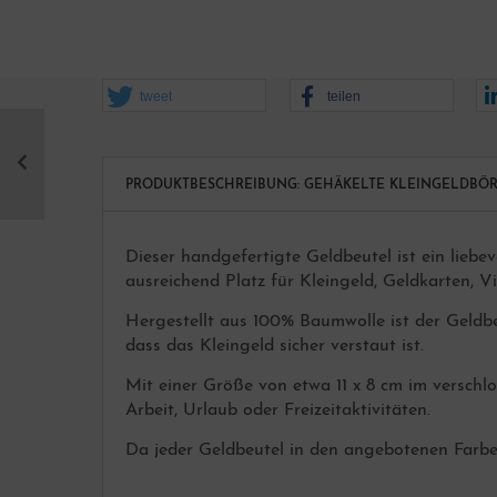
eine Accessoires
tweet
teilen
PRODUKTBESCHREIBUNG: GEHÄKELTE KLEINGELDBÖRS
er Loch Knöpfe
hals
schenkideen über 50,00 Euro
rgenwürmchen Glückswürmchen
eine gehäkelte Geldbörsen
Dieser handgefertigte Geldbeutel ist ein liebevo
öpfe
ausreichend Platz für Kleingeld, Geldkarten, V
ppenkleidung Schnittmuster
Hergestellt aus 100% Baumwolle ist der Geldbe
ei Loch Knöpfe
dass das Kleingeld sicher verstaut ist.
Mit einer Größe von etwa 11 x 8 cm im verschlo
cessories
Arbeit, Urlaub oder Freizeitaktivitäten.
Da jeder Geldbeutel in den angebotenen Farben
tlander Strickanleitungen