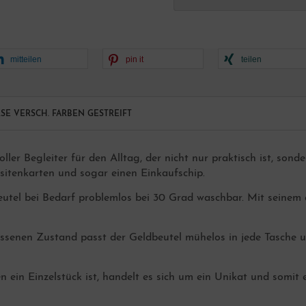
mitteilen
pin it
teilen
E VERSCH. FARBEN GESTREIFT
ller Begleiter für den Alltag, der nicht nur praktisch ist, sond
isitenkarten und sogar einen Einkaufschip.
utel bei Bedarf problemlos bei 30 Grad waschbar. Mit seinem 
ssenen Zustand passt der Geldbeutel mühelos in jede Tasche und
 ein Einzelstück ist, handelt es sich um ein Unikat und somit 