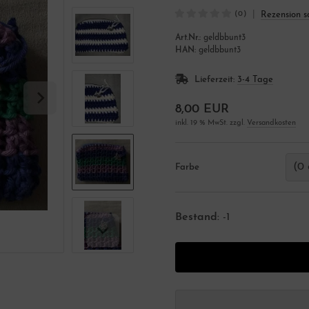
|
Rezension s
(0)
Art.Nr.:
geldbbunt3
HAN:
geldbbunt3
Lieferzeit:
3-4 Tage
8,00 EUR
inkl. 19 % MwSt. zzgl.
Versandkosten
(0 
Farbe
Bestand:
-1