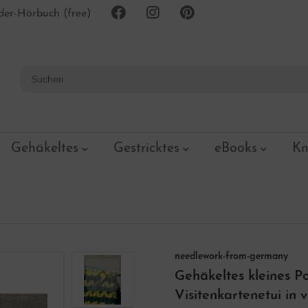
er-Hörbuch (free)
Gehäkeltes
Gestricktes
eBooks
Kn
needlework-from-germany
Gehäkeltes kleines P
Visitenkartenetui in